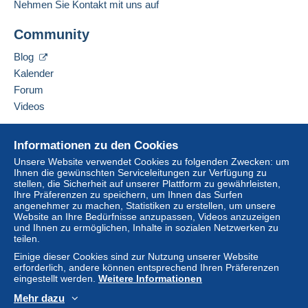
Der Käufer nutzt die von Delcampe auf der Seite
Nehmen Sie Kontakt mit uns auf
"
Meine Käufe: Zu zahlen
" zur Verfügung stehenden
Diesen Verkäufer zu den Favoriten hinzufügen
Zahlungsmethoden.
Community
Verkäufer kontaktieren
Diesen Verkäufer zu meiner schwarzen Liste
Eine Zahlung, die nicht über
das in die Website
Blog
hinzufügen
integrierte Zahlungssystem erfolgt
wird dem
Kalender
Käufer vom Verkäufer erstattet. Ein nicht bezahlter
Forum
Kauf kann Konsequenzen für das Konto des
Videos
Käufers nach sich ziehen.
Sollten die Verkaufsbedingungen des Verkäufers
Hilfe
Informationen zu den Cookies
Klauseln enthalten, die sich auf die Zahlung
Online-Hilfe
beziehen, sind diese Klauseln als nichtig zu
Unsere Website verwendet Cookies zu folgenden Zwecken: um
Ihnen die gewünschten Serviceleitungen zur Verfügung zu
Auf Delcampe kaufen
betrachten. Es gelten ausschließlich die
stellen, die Sicherheit auf unserer Plattform zu gewährleisten,
Zahlungsbedingungen der Delcampe-Website, wie
Auf Delcampe verkaufen
Ihre Präferenzen zu speichern, um Ihnen das Surfen
sie in den
Nutzungsbedingungen
definiert sind.
angenehmer zu machen, Statistiken zu erstellen, um unsere
Eine sichere Website
Website an Ihre Bedürfnisse anzupassen, Videos anzuzeigen
Käufe müssen, nachdem der Verkäufer die
und Ihnen zu ermöglichen, Inhalte in sozialen Netzwerken zu
teilen.
Endabrechnung geschickt hat, innerhalb von
14
Tagen
bezahlt werden.
Einige dieser Cookies sind zur Nutzung unserer Website
erforderlich, andere können entsprechend Ihren Präferenzen
eingestellt werden.
Weitere Informationen
Bien lire mes conditions de vente avant d'enchérir.
Mehr dazu