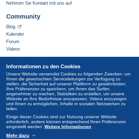
Der Käufer nutzt die von Delcampe auf der Seite
Nehmen Sie Kontakt mit uns auf
"
Meine Käufe: Zu zahlen
" zur Verfügung stehenden
Diesen Verkäufer zu den Favoriten hinzufügen
Zahlungsmethoden.
Community
Verkäufer kontaktieren
Diesen Verkäufer zu meiner schwarzen Liste
Eine Zahlung, die nicht über
das in die Website
Blog
hinzufügen
integrierte Zahlungssystem erfolgt
wird dem
Kalender
Käufer vom Verkäufer erstattet. Ein nicht bezahlter
Forum
Kauf kann Konsequenzen für das Konto des
Videos
Käufers nach sich ziehen.
Sollten die Verkaufsbedingungen des Verkäufers
Hilfe
Informationen zu den Cookies
Klauseln enthalten, die sich auf die Zahlung
Online-Hilfe
beziehen, sind diese Klauseln als nichtig zu
Unsere Website verwendet Cookies zu folgenden Zwecken: um
Ihnen die gewünschten Serviceleitungen zur Verfügung zu
Auf Delcampe kaufen
betrachten. Es gelten ausschließlich die
stellen, die Sicherheit auf unserer Plattform zu gewährleisten,
Zahlungsbedingungen der Delcampe-Website, wie
Auf Delcampe verkaufen
Ihre Präferenzen zu speichern, um Ihnen das Surfen
sie in den
Nutzungsbedingungen
definiert sind.
angenehmer zu machen, Statistiken zu erstellen, um unsere
Eine sichere Website
Website an Ihre Bedürfnisse anzupassen, Videos anzuzeigen
Käufe müssen, nachdem der Verkäufer die
und Ihnen zu ermöglichen, Inhalte in sozialen Netzwerken zu
teilen.
Endabrechnung geschickt hat, innerhalb von
14
Tagen
bezahlt werden.
Einige dieser Cookies sind zur Nutzung unserer Website
erforderlich, andere können entsprechend Ihren Präferenzen
eingestellt werden.
Weitere Informationen
Bien lire mes conditions de vente avant d'enchérir.
Mehr dazu