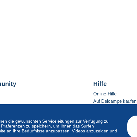
unity
Hilfe
Online-Hilfe
r
Auf Delcampe kaufen
Auf Delcampe verkau
Eine sichere Website
en die gewünschten Serviceleitungen zur Verfügung zu
hre Präferenzen zu speichern, um Ihnen das Surfen
ite an Ihre Bedürfnisse anzupassen, Videos anzuzeigen und