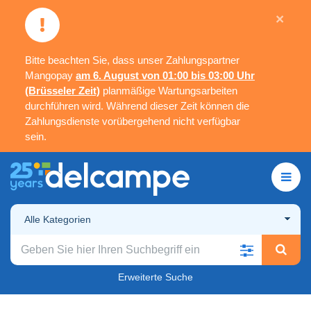
×
Bitte beachten Sie, dass unser Zahlungspartner
Mangopay
am 6. August von 01:00 bis 03:00 Uhr
(Brüsseler Zeit)
planmäßige Wartungsarbeiten
durchführen wird. Während dieser Zeit können die
Zahlungsdienste vorübergehend nicht verfügbar
sein.
Alle Kategorien
Erweiterte Suche