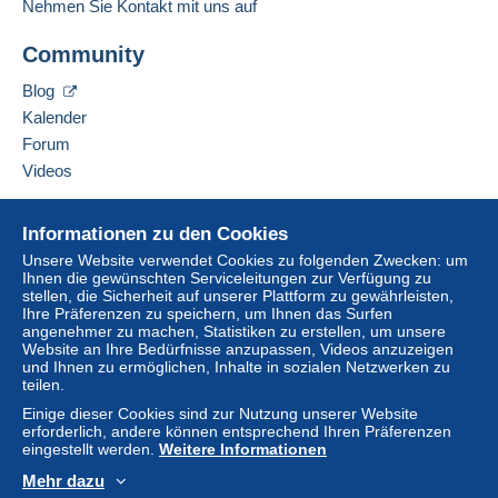
Nehmen Sie Kontakt mit uns auf
Der Verkäufer berechnet Ihnen keine
Diesen Verkäufer zu den Favoriten hinzufügen
Versandkosten!
Community
Verkäufer kontaktieren
Diesen Verkäufer zu meiner schwarzen Liste
Erfüllen Sie eine der folgenden Bedingungen:
Blog
hinzufügen
ab einem Kauf in Höhe von 30,00 €.
Kalender
ab 10 gekauften Artikeln.
Forum
Videos
Lieferzone 1
Hilfe
Informationen zu den Cookies
Online-Hilfe
Lieferzone 2
Unsere Website verwendet Cookies zu folgenden Zwecken: um
Ihnen die gewünschten Serviceleitungen zur Verfügung zu
Auf Delcampe kaufen
stellen, die Sicherheit auf unserer Plattform zu gewährleisten,
Auf Delcampe verkaufen
Lieferzone 3
Ihre Präferenzen zu speichern, um Ihnen das Surfen
Um auf die Lieferinformationen
angenehmer zu machen, Statistiken zu erstellen, um unsere
Eine sichere Website
zugreifen zu können, müssen Sie
Website an Ihre Bedürfnisse anzupassen, Videos anzuzeigen
Mitglied sein und sich einloggen.
und Ihnen zu ermöglichen, Inhalte in sozialen Netzwerken zu
Diese Zone enthält
ein Land
.
teilen.
Einlogg
Anmeld
Einige dieser Cookies sind zur Nutzung unserer Website
Versandoption
en
en
erforderlich, andere können entsprechend Ihren Präferenzen
eingestellt werden.
Weitere Informationen
Zahlung per:
Mehr dazu