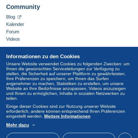
Diesen Verkäufer zu den Favoriten hinzufügen
Versandkosten!
Community
Verkäufer kontaktieren
Diesen Verkäufer zu meiner schwarzen Liste
Erfüllen Sie eine der folgenden Bedingungen:
Blog
hinzufügen
ab einem Kauf in Höhe von 30,00 €.
Kalender
ab 10 gekauften Artikeln.
Forum
Videos
Lieferzone 1
Hilfe
Informationen zu den Cookies
Online-Hilfe
Lieferzone 2
Unsere Website verwendet Cookies zu folgenden Zwecken: um
Ihnen die gewünschten Serviceleitungen zur Verfügung zu
Auf Delcampe kaufen
stellen, die Sicherheit auf unserer Plattform zu gewährleisten,
Auf Delcampe verkaufen
Lieferzone 3
Ihre Präferenzen zu speichern, um Ihnen das Surfen
Um auf die Lieferinformationen
angenehmer zu machen, Statistiken zu erstellen, um unsere
Eine sichere Website
zugreifen zu können, müssen Sie
Website an Ihre Bedürfnisse anzupassen, Videos anzuzeigen
Mitglied sein und sich einloggen.
und Ihnen zu ermöglichen, Inhalte in sozialen Netzwerken zu
Diese Zone enthält
ein Land
.
teilen.
Einlogg
Anmeld
Einige dieser Cookies sind zur Nutzung unserer Website
Versandoption
en
en
erforderlich, andere können entsprechend Ihren Präferenzen
eingestellt werden.
Weitere Informationen
Zahlung per:
Mehr dazu
Deutsch
USD
Standardmodus
America
Brief (Standardformat/Kleinbrief)