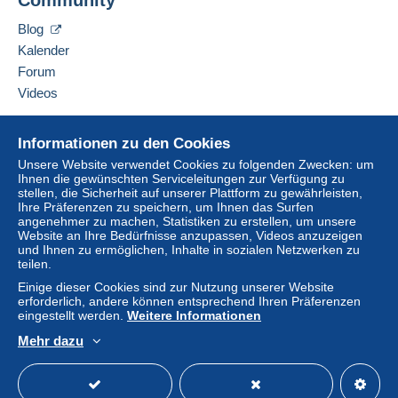
Community
Verkäufer kontaktieren
Diesen Verkäufer zu meiner schwarzen Liste
Eine Zahlung, die nicht über
das in die Website
Blog
hinzufügen
integrierte Zahlungssystem erfolgt
wird dem
Kalender
Käufer vom Verkäufer erstattet. Ein nicht bezahlter
Forum
Kauf kann Konsequenzen für das Konto des
Videos
Käufers nach sich ziehen.
Sollten die Verkaufsbedingungen des Verkäufers
Hilfe
Informationen zu den Cookies
Klauseln enthalten, die sich auf die Zahlung
Online-Hilfe
beziehen, sind diese Klauseln als nichtig zu
Unsere Website verwendet Cookies zu folgenden Zwecken: um
Ihnen die gewünschten Serviceleitungen zur Verfügung zu
Auf Delcampe kaufen
betrachten. Es gelten ausschließlich die
stellen, die Sicherheit auf unserer Plattform zu gewährleisten,
Zahlungsbedingungen der Delcampe-Website, wie
Auf Delcampe verkaufen
Ihre Präferenzen zu speichern, um Ihnen das Surfen
sie in den
Nutzungsbedingungen
definiert sind.
angenehmer zu machen, Statistiken zu erstellen, um unsere
Eine sichere Website
Website an Ihre Bedürfnisse anzupassen, Videos anzuzeigen
Käufe müssen, nachdem der Verkäufer die
und Ihnen zu ermöglichen, Inhalte in sozialen Netzwerken zu
teilen.
Endabrechnung geschickt hat, innerhalb von
14
Tagen
bezahlt werden.
Einige dieser Cookies sind zur Nutzung unserer Website
erforderlich, andere können entsprechend Ihren Präferenzen
eingestellt werden.
Weitere Informationen
Frais de port pour la France 1.8 euro jusque 20 g, de 21
Mehr dazu
à 100 g 3 euro….Frais de port pour U.E et Reste du
Deutsch
USD
Standardmodus
America
monde 2.5 0 à 20 grammes, , de 21 à 100 g 5 euro ,
envoi suivi ou recommande à la demande de l'acheteur,