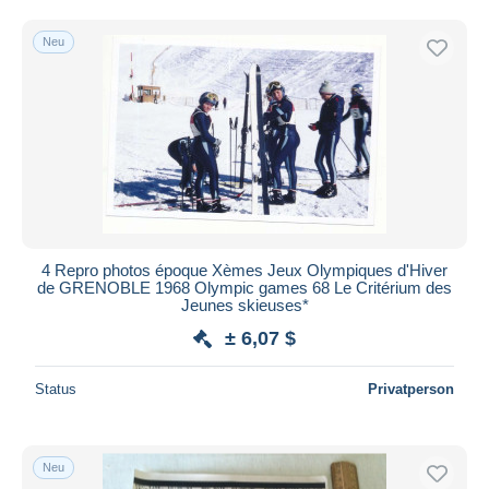
Kostenloser Versand
Neu
Zahlungsmethoden
PayPal
Banküberweisung
Visa
Mastercard
Bancontact
iDeal
4 Repro photos époque Xèmes Jeux Olympiques d'Hiver
Maestro
de GRENOBLE 1968 Olympic games 68 Le Critérium des
Gesamte Auswahl aufheben
Jeunes skieuses*
± 6,07 $
Wohnsitz des Verkäufers
Weltweit
Status
Privatperson
Neu