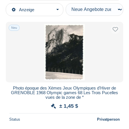
Art der Verkäufe
Anzeige
Hauptkategorien
Laufende Angebote
Photographica
Festpreise
Fotos
Neu
Auktionen mit Geboten
Repro's
Auktionen ohne Gebote
Auktionshäuser
Sport
Verkauft
Dauer
Alle Laufzeiten
Neu seit
Tage(n)
Photo époque des Xèmes Jeux Olympiques d'Hiver de
GRENOBLE 1968 Olympic games 68 Les Trois Pucelles
Endet in
Stunde(n)
vues de la zone de *
± 1,45 $
Preis
Von
bis
$
$
Status
Privatperson
Nur ermäßigt