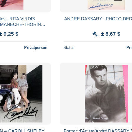
A VIRDIS
ANDRE DASSARY . PHO
ROMANECHE-THORINS
ce et autographe
± 9,25 $
± 8,67 $
Privatperson
Status
Pr
N & CAROLL SHELBY
Portrait d'Artiste/André DASSARY 