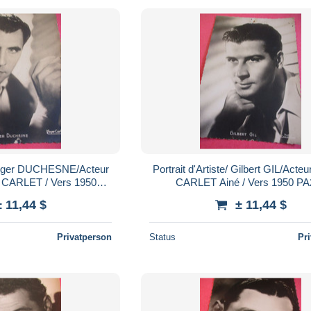
e/Roger DUCHESNE/Acteur
Portrait d'Artiste/ Gilbert GIL/Acteu
r CARLET / Vers 1950
CARLET Ainé / 
PA270
± 11,44 $
± 11,44 $
Privatperson
Status
Pr