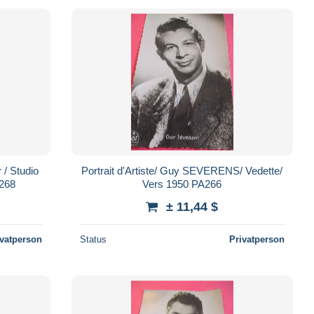
r / Studio
Portrait d'Artiste/ Guy SEVERENS/ Vedette/
Vers 1950 PA268
Vers 1950 PA266
± 11,44 $
ivatperson
Status
Privatperson