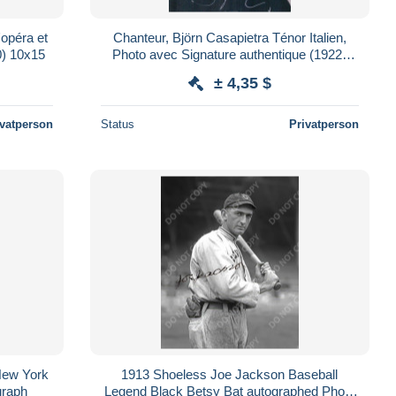
opéra et
Chanteur, Björn Casapietra Ténor Italien,
0) 10x15
Photo avec Signature authentique (1922)
10x15
± 4,35 $
ivatperson
Status
Privatperson
New York
1913 Shoeless Joe Jackson Baseball
graph
Legend Black Betsy Bat autographed Photo