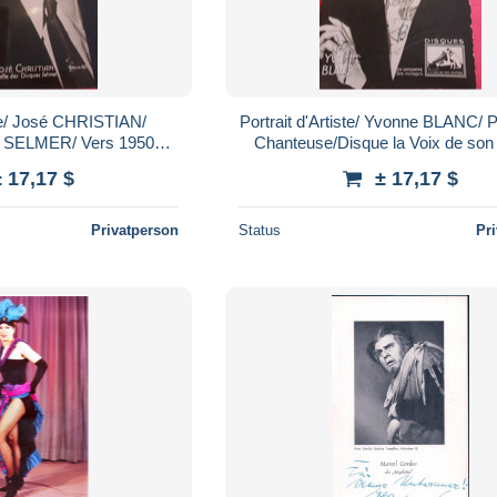
ste/ José CHRISTIAN/
Portrait d'Artiste/ Yvonne BLANC/ P
s SELMER/ Vers 1950
Chanteuse/Disque la Voix de son 
PA262
Vers 1950 PA261
± 17,17 $
± 17,17 $
Privatperson
Status
Pr