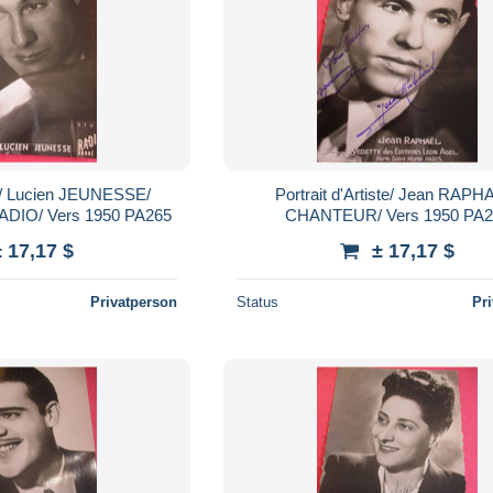
ste/ Lucien JEUNESSE/
Portrait d'Artiste/ Jean RAPH
ANIMATEUR de RADIO/ Vers 1950 PA265
CHANTEUR/ Vers 
± 17,17 $
± 17,17 $
Privatperson
Status
Pr