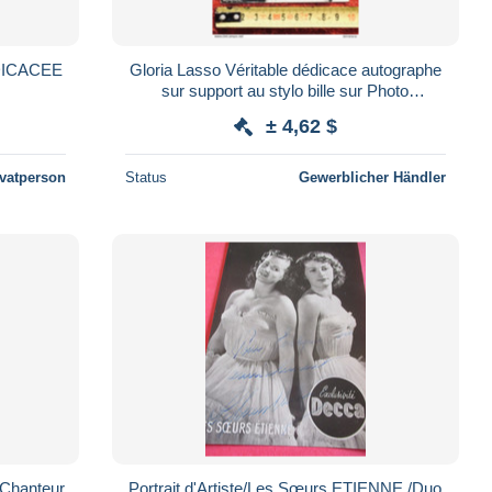
TO DEDICACEE
Gloria Lasso Véritable dédicace autographe
sur support au stylo bille sur Photo
Reproduction-Chanteuse...
± 4,62 $
ivatperson
Status
Gewerblicher Händler
/Chanteur
Portrait d'Artiste/Les Sœurs ETIENNE /Duo