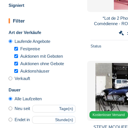
Signiert
*Lot de 2 Photos - RIT
Filter
Comédienne - 
(71) Dédica
Art der Verkäufe
Laufende Angebote
Status
Festpreise
Auktionen mit Geboten
Auktionen ohne Gebote
Auktionshäuser
Verkauft
Dauer
Alle Laufzeiten
Neu seit
Tage(n)
Kostenloser Versand
Endet in
Stunde(n)
STEVE MCQUEE