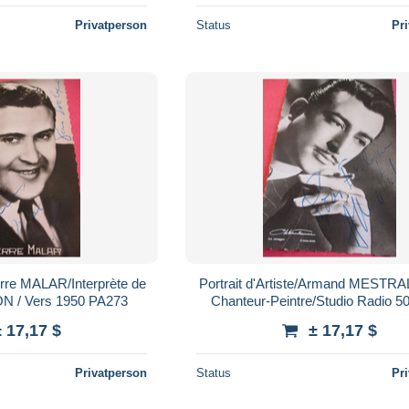
Privatperson
Status
Pr
ierre MALAR/Interprète de
Portrait d'Artiste/Armand MESTRA
chansons/ODEON / Vers 1950 PA273
Chanteur-Peintre/Studio Radio 50
1950 PA272
± 17,17 $
± 17,17 $
Privatperson
Status
Pr