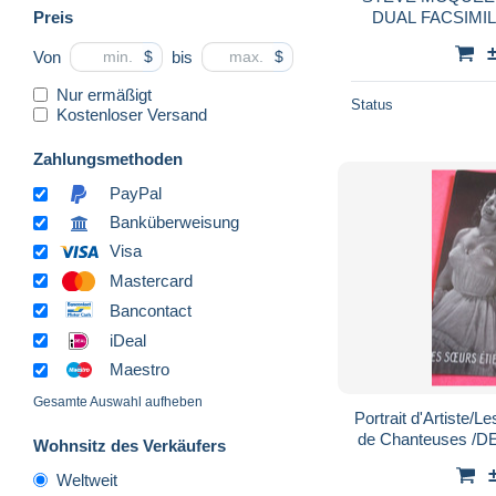
Preis
DUAL FACSIMI
PHOTO SI
Von
bis
$
$
Nur ermäßigt
Status
Kostenloser Versand
Zahlungsmethoden
PayPal
Banküberweisung
Visa
Mastercard
Bancontact
iDeal
Maestro
Gesamte Auswahl aufheben
Portrait d'Artiste
Wohnsitz des Verkäufers
Weltweit