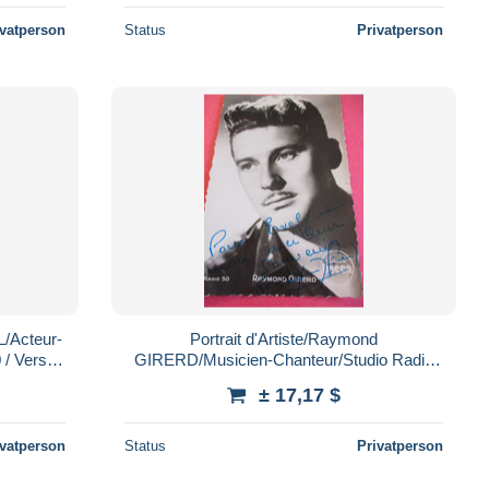
ivatperson
Status
Privatperson
L/Acteur-
Portrait d'Artiste/Raymond
 / Vers
GIRERD/Musicien-Chanteur/Studio Radio
50 / Vers 1950 PA271
± 17,17 $
ivatperson
Status
Privatperson