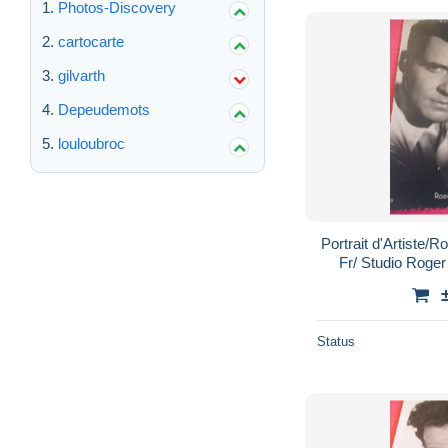
Photos-Discovery
cartocarte
gilvarth
Depeudemots
louloubroc
Portrait d'Artist
Fr/ Studio Roge
Status