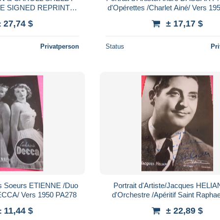
LE SIGNED REPRINT
ZE : 8X11. #3
± 27,74 $
± 17,17 $
Privatperson
Status
Pr
/Les Soeurs ETIENNE /Duo
Portrait d'Artiste/Jacques HELIAN /Chef
de Chanteuses /DECCA/ Vers 1950 PA278
d'Orchestre /Apéritif Saint Raphae
1950 PA277
± 11,44 $
± 22,89 $