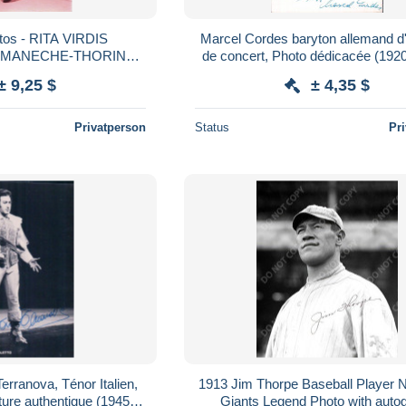
A VIRDIS
Marcel Cordes baryton allemand d'
ROMANECHE-THORINS
de concert, Photo dédicacée (192
ce et autographe
± 9,25 $
± 4,35 $
Privatperson
Status
Pr
Terranova, Ténor Italien,
1913 Jim Thorpe Baseball Player 
ure authentique (1945)
Giants Legend Photo with auto