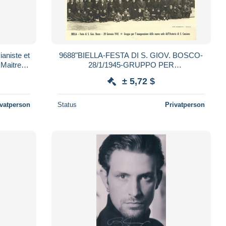
ianiste et
9688"BIELLA-FESTA DI S. GIOV. BOSCO-
Maitre/
28/1/1945-GRUPPO PER
L'INAUGURAZIONE DELLA NUOVA SEDE
± 5,72 $
DELL'ORATORIO DI S. CASSIANO"
ivatperson
Status
Privatperson