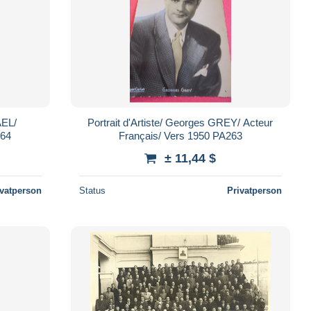
AEL/
Portrait d'Artiste/ Georges GREY/ Acteur
1950 PA264
Français/ Vers 1950 PA263
± 11,44 $
ivatperson
Status
Privatperson