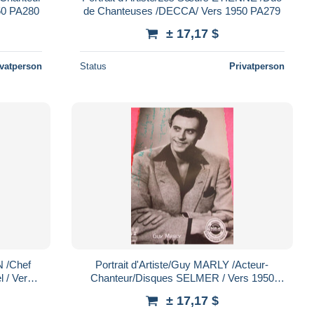
d'Opérettes /Charlet Ainé/ Vers 1950 PA280
de Chanteuses /DECCA/ Vers 1950 PA279
± 17,17 $
ivatperson
Status
Privatperson
Portrait d'Artiste/Guy MARLY /Acteur-
l / Vers
Chanteur/Disques SELMER / Vers 1950
PA274
± 17,17 $