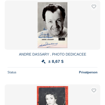
Kostenloser Versand
Zahlungsmethoden
PayPal
Banküberweisung
Visa
Mastercard
Bancontact
iDeal
ANDRE DASSARY . PHOTO DEDICACEE
Maestro
± 8,67 $
Gesamte Auswahl aufheben
Status
Privatperson
Wohnsitz des Verkäufers
Weltweit