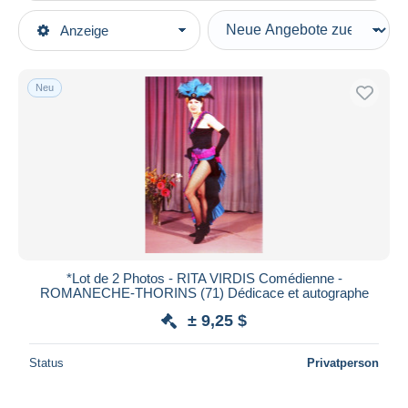
Art der Verkäufe
Anzeige
Hauptkategorien
Laufende Angebote
Photographica
Festpreise
Fotos
Neu
Auktionen mit Geboten
Repro's
Auktionen ohne Gebote
Auktionshäuser
Signiert
Verkauft
Dauer
Alle Laufzeiten
Neu seit
Tage(n)
*Lot de 2 Photos - RITA VIRDIS Comédienne -
ROMANECHE-THORINS (71) Dédicace et autographe
Endet in
Stunde(n)
± 9,25 $
Preis
Status
Privatperson
Von
bis
$
$
Nur ermäßigt