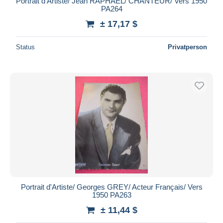
Portrait d'Artiste/ Jean RAPHAEL/ CHANTEUR/ Vers 1950
PA264
± 17,17 $
Status
Privatperson
Portrait d'Artiste/ Georges GREY/ Acteur Français/ Vers
1950 PA263
± 11,44 $