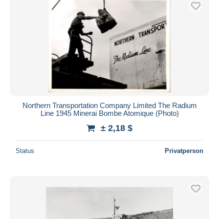
Kostenloser Versand
Zahlungsmethoden
PayPal
Banküberweisung
Visa
Mastercard
Bancontact
Northern Transportation Company Limited The Radium
iDeal
Line 1945 Minerai Bombe Atomique (Photo)
Maestro
± 2,18 $
Gesamte Auswahl aufheben
Status
Privatperson
Wohnsitz des Verkäufers
Weltweit