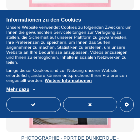
PHOTOGRAPHIE - PORT DE DUNKERQUE -
Informationen zu den Cookies
SEAFRANCE " RENOIR " (3) PORT D'ATTACHE :
CALAIS - PAQUEBOT
Unsere Website verwendet Cookies zu folgenden Zwecken: um
Ihnen die gewünschten Serviceleitungen zur Verfügung zu
± 5,14 $
stellen, die Sicherheit auf unserer Plattform zu gewährleisten,
Ihre Präferenzen zu speichern, um Ihnen das Surfen
angenehmer zu machen, Statistiken zu erstellen, um unsere
Status
Privatperson
Website an Ihre Bedürfnisse anzupassen, Videos anzuzeigen
und Ihnen zu ermöglichen, Inhalte in sozialen Netzwerken zu
teilen.
Einige dieser Cookies sind zur Nutzung unserer Website
erforderlich, andere können entsprechend Ihren Präferenzen
eingestellt werden.
Weitere Informationen
Mehr dazu
PHOTOGRAPHIE - PORT DE DUNKERQUE -