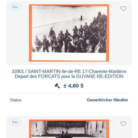
Kostenloser Versand
Neu
Zahlungsmethoden
PayPal
Banküberweisung
Visa
Mastercard
Bancontact
iDeal
33901 / SAINT-MARTIN-Ile-de-RE 17-Charente-Maritime
Départ des FORCATS pour la GUYANE RE-EDITION
Maestro
± 4,60 $
Gesamte Auswahl aufheben
Wohnsitz des Verkäufers
Status
Gewerblicher Händler
Weltweit
Neu