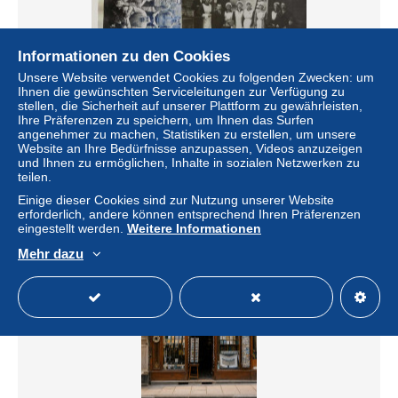
Informationen zu den Cookies
Unsere Website verwendet Cookies zu folgenden Zwecken: um
Ihnen die gewünschten Serviceleitungen zur Verfügung zu
GILLY - F.C. GILLY/Charbonnage des Houillères/Guerre
stellen, die Sicherheit auf unserer Plattform zu gewährleisten,
14-18 - Restaurants Economiques GILLY
Ihre Präferenzen zu speichern, um Ihnen das Surfen
± 5,76 $
angenehmer zu machen, Statistiken zu erstellen, um unsere
Website an Ihre Bedürfnisse anzupassen, Videos anzuzeigen
und Ihnen zu ermöglichen, Inhalte in sozialen Netzwerken zu
Status
Privatperson
teilen.
Einige dieser Cookies sind zur Nutzung unserer Website
erforderlich, andere können entsprechend Ihren Präferenzen
eingestellt werden.
Weitere Informationen
Mehr dazu