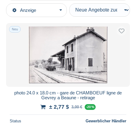
Art der Verkäufe
Anzeige
Hauptkategorien
Laufende Angebote
Photographica
Festpreise
Fotos
Neu
Auktionen mit Geboten
Repro's
Auktionen ohne Gebote
Auktionshäuser
Orte
Verkauft
Dauer
Alle Laufzeiten
Neu seit
Tage(n)
photo 24.0 x 18.0 cm - gare de CHAMBOEUF ligne de
Gevrey a Beaune - retirage
Endet in
Stunde(n)
± 2,77 $
3,00 €
-20 %
Preis
Status
Gewerblicher Händler
Von
bis
$
$
Nur ermäßigt