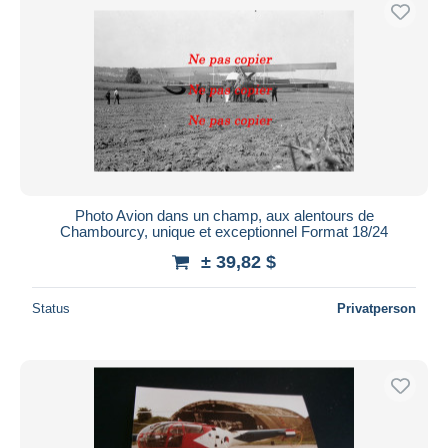
Kostenloser Versand
Zahlungsmethoden
PayPal
Banküberweisung
Visa
Mastercard
Bancontact
Photo Avion dans un champ, aux alentours de
iDeal
Chambourcy, unique et exceptionnel Format 18/24
Maestro
± 39,82 $
Gesamte Auswahl aufheben
Status
Privatperson
Wohnsitz des Verkäufers
Weltweit