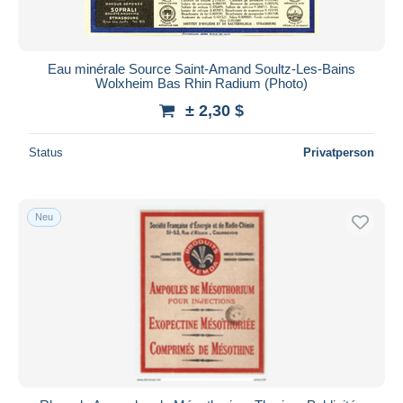
Alle Laufzeiten
Neu seit
Tage(n)
Eau minérale Source Saint-Amand Soultz-Les-Bains
Wolxheim Bas Rhin Radium (Photo)
Endet in
Stunde(n)
± 2,30 $
Preis
Status
Privatperson
Von
bis
$
$
Nur ermäßigt
Kostenloser Versand
Neu
Zahlungsmethoden
PayPal
Banküberweisung
Visa
Mastercard
Bancontact
iDeal