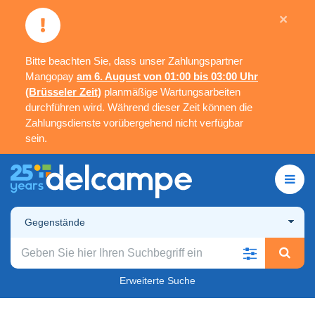
×
Bitte beachten Sie, dass unser Zahlungspartner
Mangopay
am 6. August von 01:00 bis 03:00 Uhr
(Brüsseler Zeit)
planmäßige Wartungsarbeiten
durchführen wird. Während dieser Zeit können die
Zahlungsdienste vorübergehend nicht verfügbar
sein.
Gegenstände
Erweiterte Suche