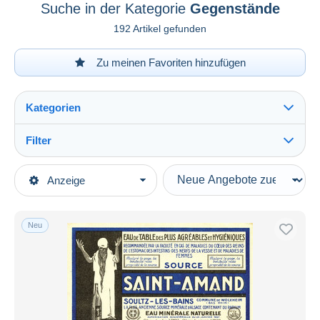
Suche in der Kategorie
Gegenstände
192 Artikel gefunden
Zu meinen Favoriten hinzufügen
Kategorien
Filter
Alles sehen
Art der Verkäufe
Anzeige
Hauptkategorien
Laufende Angebote
Photographica
Festpreise
Fotos
Neu
Auktionen mit Geboten
Repro's
Auktionen ohne Gebote
Auktionshäuser
Gegenstände
Verkauft
Dauer