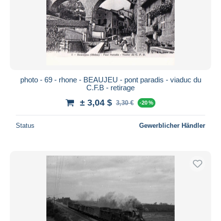
photo - 69 - rhone - BEAUJEU - pont paradis - viaduc du
C.F.B - retirage
± 3,04 $
3,30 €
-20 %
Status
Gewerblicher Händler