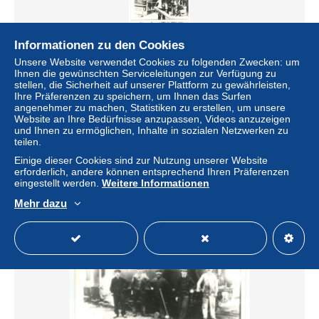
Informationen zu den Cookies
Unsere Website verwendet Cookies zu folgenden Zwecken: um
Ihnen die gewünschten Serviceleitungen zur Verfügung zu
stellen, die Sicherheit auf unserer Plattform zu gewährleisten,
REPRODUCTION PHOTO déraillement du train
Ihre Präferenzen zu speichern, um Ihnen das Surfen
locomotive CFB le 6 Août 1923 à GRANDS MOULINS
angenehmer zu machen, Statistiken zu erstellen, um unsere
LIERGUES GLEIZE 69 RHONE
Website an Ihre Bedürfnisse anzupassen, Videos anzuzeigen
und Ihnen zu ermöglichen, Inhalte in sozialen Netzwerken zu
± 14,23 $
teilen.
Einige dieser Cookies sind zur Nutzung unserer Website
Status
Gewerblicher Händler
erforderlich, andere können entsprechend Ihren Präferenzen
eingestellt werden.
Weitere Informationen
Mehr dazu