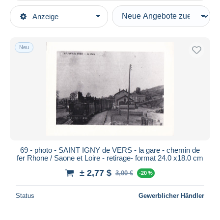
Art der Verkäufe
Anzeige
Hauptkategorien
Laufende Angebote
Photographica
Festpreise
Fotos
Neu
Auktionen mit Geboten
Repro's
Auktionen ohne Gebote
Auktionshäuser
Eisenbahnen
Verkauft
Dauer
Alle Laufzeiten
Neu seit
Tage(n)
69 - photo - SAINT IGNY de VERS - la gare - chemin de
fer Rhone / Saone et Loire - retirage- format 24.0 x18.0 cm
Endet in
Stunde(n)
± 2,77 $
3,00 €
-20 %
Preis
Status
Gewerblicher Händler
Von
bis
$
$
Nur ermäßigt