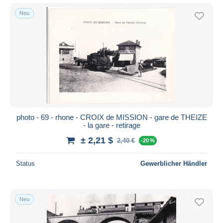
Neu
photo - 69 - rhone - CROIX de MISSION - gare de THEIZE
- la gare - retirage
± 2,21 $
2,40 €
-20 %
Status
Gewerblicher Händler
Neu