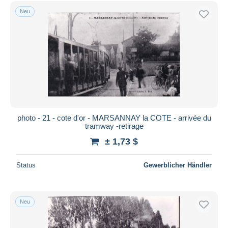
Kostenloser Versand
Neu
Zahlungsmethoden
PayPal
Banküberweisung
Visa
Mastercard
Bancontact
iDeal
photo - 21 - cote d'or - MARSANNAY la COTE - arrivée du
tramway -retirage
Maestro
± 1,73 $
Gesamte Auswahl aufheben
Wohnsitz des Verkäufers
Status
Gewerblicher Händler
Weltweit
Neu