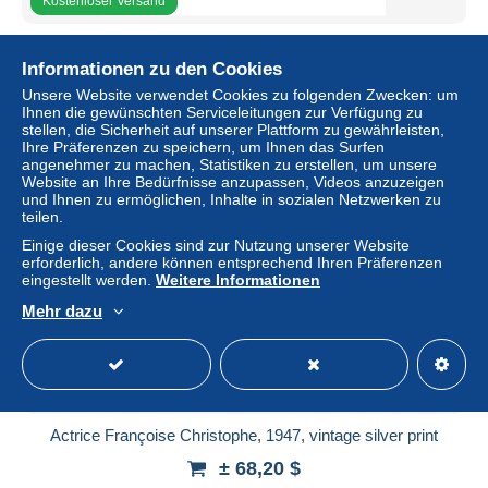
Kostenloser Versand
Actrice Ginette Leclerc, 1938, vintage silver print
Informationen zu den Cookies
± 68,20 $
Unsere Website verwendet Cookies zu folgenden Zwecken: um
Ihnen die gewünschten Serviceleitungen zur Verfügung zu
Status
Gewerblicher Händler
stellen, die Sicherheit auf unserer Plattform zu gewährleisten,
Ihre Präferenzen zu speichern, um Ihnen das Surfen
angenehmer zu machen, Statistiken zu erstellen, um unsere
Website an Ihre Bedürfnisse anzupassen, Videos anzuzeigen
und Ihnen zu ermöglichen, Inhalte in sozialen Netzwerken zu
Neu
teilen.
Einige dieser Cookies sind zur Nutzung unserer Website
erforderlich, andere können entsprechend Ihren Präferenzen
eingestellt werden.
Weitere Informationen
Mehr dazu
Kostenloser Versand
Actrice Françoise Christophe, 1947, vintage silver print
± 68,20 $