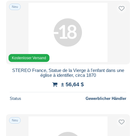
Kostenloser Versand
Neu
Zahlungsmethoden
PayPal
Banküberweisung
Visa
Mastercard
Kostenloser Versand
Bancontact
iDeal
STEREO France, Statue de la Vierge à l'enfant dans une
église à identifier, circa 1870
Maestro
± 56,64 $
Gesamte Auswahl aufheben
Wohnsitz des Verkäufers
Status
Gewerblicher Händler
Weltweit
Neu