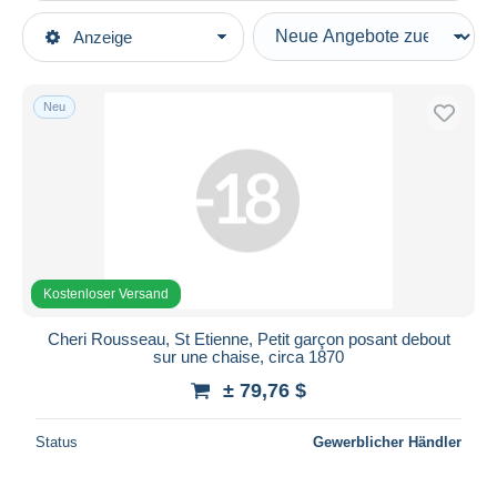
Art der Verkäufe
Anzeige
Hauptkategorien
Laufende Angebote
Photographica
Festpreise
Fotos
Neu
Auktionen mit Geboten
Fotos - Originale
Auktionen ohne Gebote
Auktionshäuser
Völker & Typen
Verkauft
Dauer
Alle Laufzeiten
Kostenloser Versand
Neu seit
Tage(n)
Cheri Rousseau, St Etienne, Petit garçon posant debout
sur une chaise, circa 1870
Endet in
Stunde(n)
± 79,76 $
Preis
Status
Gewerblicher Händler
Von
bis
$
$
Nur ermäßigt