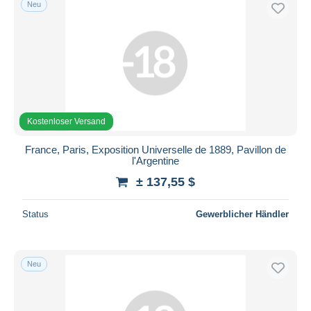
Neu
Kostenloser Versand
Zahlungsmethoden
PayPal
Banküberweisung
Visa
Mastercard
Kostenloser Versand
Bancontact
France, Paris, Exposition Universelle de 1889, Pavillon de
iDeal
l'Argentine
Maestro
± 137,55 $
Gesamte Auswahl aufheben
Status
Gewerblicher Händler
Wohnsitz des Verkäufers
Weltweit
Neu