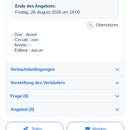
Ende des Angebots:
Freitag, 28. August 2026 um 14:00
Übersetzen
- Dos : divisé
- Circulé : non
- Année : -
- Editeur : aucun
Verkaufsbedingungen
Vorstellung des Verkäufers
Versand nach:
Die Liste der Länder einsehen
Frage (0)
tsetse
100%
(24180x)
Versand:
Angebot (0)
Vorkasse
Shop
Kosten:
Der Verkauf wird um eine Minute verlängert, wenn
Zu Lasten des Käufers
Um eine Frage stellen zu können, müssen Sie
weniger als eine Minute vor Ablauf der Frist ein
Teilen
Melden