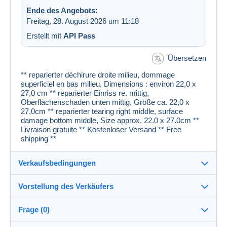
Ende des Angebots:
Freitag, 28. August 2026 um 11:18
Erstellt mit
API Pass
Übersetzen
** reparierter déchirure droite milieu, dommage
superficiel en bas milieu, Dimensions : environ 22,0 x
27,0 cm ** reparierter Einriss re. mittig,
Oberflächenschaden unten mittig, Größe ca. 22,0 x
27,0cm ** reparierter tearing right middle, surface
damage bottom middle, Size approx. 22.0 x 27.0cm **
Livraison gratuite ** Kostenloser Versand ** Free
shipping **
Verkaufsbedingungen
Vorstellung des Verkäufers
Verkaufsbedingungen im Detail
Frage (0)
Versand
cartespostales_de
100%
(176904x)