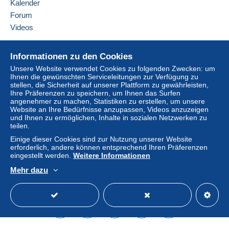
Kalender
Einlogg
Anmeld
Zahlung per:
Deutschland
en
en
Forum
Videos
Brief (Standardformat/Kleinbrief)
Diesen Verkäufer zu den Favoriten hinzufügen
0,00 €
Verkäufer kontaktieren
Hilfe
Diesen Verkäufer zu meiner schwarzen Liste
Informationen zu den Cookies
Brief mit Sendungsverfolgung
hinzufügen
Online-Hilfe
Unsere Website verwendet Cookies zu folgenden Zwecken: um
(Standardformat/Kleinbrief)
Ihnen die gewünschten Serviceleitungen zur Verfügung zu
Auf Delcampe kaufen
stellen, die Sicherheit auf unserer Plattform zu gewährleisten,
2,50 €
Auf Delcampe verkaufen
Ihre Präferenzen zu speichern, um Ihnen das Surfen
angenehmer zu machen, Statistiken zu erstellen, um unsere
Eine sichere Website
Website an Ihre Bedürfnisse anzupassen, Videos anzuzeigen
und Ihnen zu ermöglichen, Inhalte in sozialen Netzwerken zu
Zahlungsbedingungen:
teilen.
Alle Zahlungen werden über die Delcampe- Website
Einige dieser Cookies sind zur Nutzung unserer Website
abgewickelt. Je nach den vom Verkäufer angebotenen
erforderlich, andere können entsprechend Ihren Präferenzen
Zahlungsoptionen können Sie
PayPal
verwenden, eine
eingestellt werden.
Weitere Informationen
Kredit-/Debitkarte
hinzufügen oder eine
Überweisung
Mehr dazu
auf Ihr Guthaben
vornehmen. Es dürfen keine
Deutsch
USD
Standardmodus
America
Zahlungen per Scheck oder Banküberweisung direkt auf
ein Bankkonto des Verkäufers getätigt werden.
Der Käufer nutzt die von Delcampe auf der Seite "
Meine
Käufe: Zu zahlen
" zur Verfügung stehenden