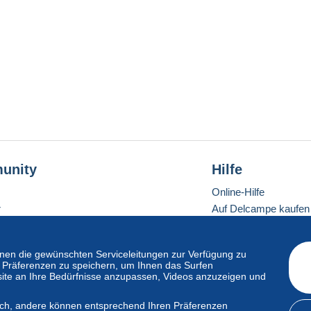
unity
Hilfe
Online-Hilfe
r
Auf Delcampe kaufen
Auf Delcampe verkau
Eine sichere Website
en die gewünschten Serviceleitungen zur Verfügung zu
hre Präferenzen zu speichern, um Ihnen das Surfen
ite an Ihre Bedürfnisse anzupassen, Videos anzuzeigen und
ndardmodus
lich, andere können entsprechend Ihren Präferenzen