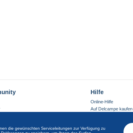
unity
Hilfe
Online-Hilfe
r
Auf Delcampe kaufen
Auf Delcampe verkau
Eine sichere Website
en die gewünschten Serviceleitungen zur Verfügung zu