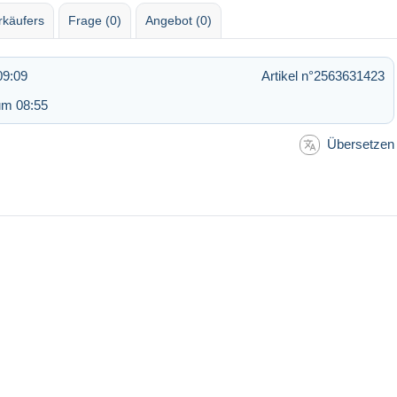
rkäufers
Frage (0)
Angebot (0)
09:09
Artikel n°2563631423
um 08:55
Übersetzen