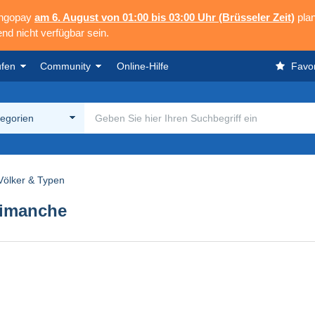
angopay
am 6. August von 01:00 bis 03:00 Uhr (Brüsseler Zeit)
plan
nd nicht verfügbar sein.
ufen
Community
Online-Hilfe
Favor
tegorien
Völker & Typen
 Dimanche