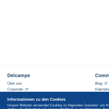
Delcampe
Comm
Über uns
Blog
Corporate
Kalende
Tarife
Forum
Informationen zu den Cookies
Nehmen Sie Kontakt mit uns auf
Videos
Unsere Website verwendet Cookies zu folgenden Zwecken: um Ihn