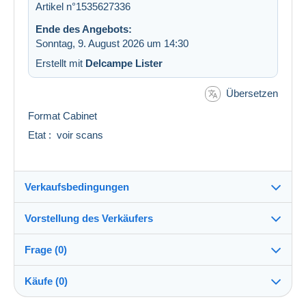
Artikel n°1535627336
Ende des Angebots:
Sonntag, 9. August 2026 um 14:30
Erstellt mit
Delcampe Lister
Übersetzen
Format Cabinet
Etat : voir scans
Verkaufsbedingungen
Vorstellung des Verkäufers
Versand nach:
Die Liste der Länder einsehen
Frage (0)
multicollections46
100%
(34693x)
Versand:
Käufe (0)
Vorkasse
PRO
Shop
Kosten: