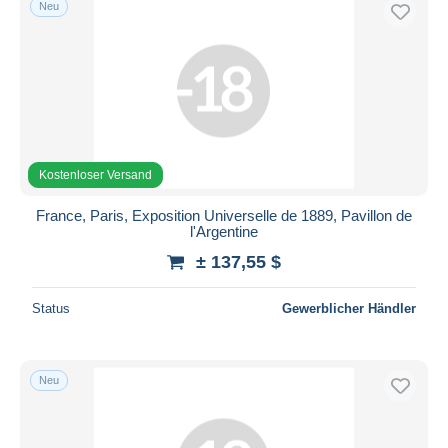
Neu
Kostenloser Versand
Zahlungsmethoden
PayPal
Banküberweisung
Visa
Mastercard
Kostenloser Versand
Bancontact
France, Paris, Exposition Universelle de 1889, Pavillon de
iDeal
l'Argentine
Maestro
± 137,55 $
Gesamte Auswahl aufheben
Status
Gewerblicher Händler
Wohnsitz des Verkäufers
Weltweit
Neu