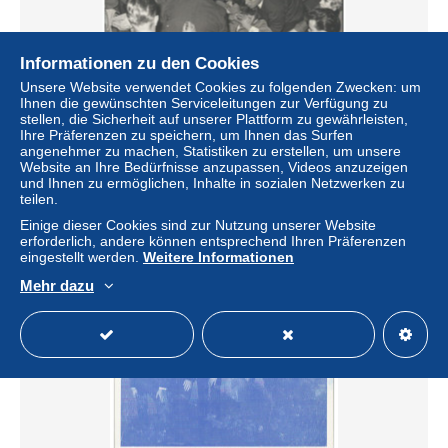
Informationen zu den Cookies
Unsere Website verwendet Cookies zu folgenden Zwecken: um
Ihnen die gewünschten Serviceleitungen zur Verfügung zu
stellen, die Sicherheit auf unserer Plattform zu gewährleisten,
C1168/ Daryl Quist Canadian Singer falling from Stage
Ihre Präferenzen zu speichern, um Ihnen das Surfen
Foto 25,5 x 20,5 cm 1963
angenehmer zu machen, Statistiken zu erstellen, um unsere
Website an Ihre Bedürfnisse anzupassen, Videos anzuzeigen
± 18,38 $
und Ihnen zu ermöglichen, Inhalte in sozialen Netzwerken zu
teilen.
Status
Gewerblicher Händler
Einige dieser Cookies sind zur Nutzung unserer Website
erforderlich, andere können entsprechend Ihren Präferenzen
eingestellt werden.
Weitere Informationen
Mehr dazu
Neu