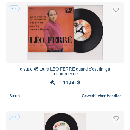
Nur ermäßigt
Neu
Kostenloser Versand
Zahlungsmethoden
PayPal
Banküberweisung
Visa
Mastercard
Bancontact
disque 45 tours LEO FERRE quand c'est fini ça
iDeal
recommence
Maestro
± 11,56 $
Gesamte Auswahl aufheben
Status
Gewerblicher Händler
Wohnsitz des Verkäufers
Weltweit
Neu