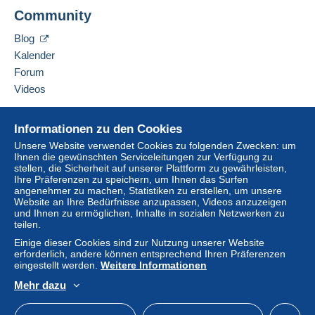
Adresse des Unternehmens:
Jetzt einloggen
Community
EMANUELLI Johann
Der Käufer nutzt die von Delcampe auf der Seite
40 RUE DU LOGIS DE VILLEMENT
"
Meine Käufe: Zu zahlen
" zur Verfügung stehenden
Blog
16 600
RUELLE SUR TOUVRE
Zahlungsmethoden.
Kalender
Frankreich
Forum
Eine Zahlung, die nicht über
das in die Website
integrierte Zahlungssystem erfolgt
wird dem
Videos
Diesen Verkäufer zu den Favoriten hinzufügen
Käufer vom Verkäufer erstattet. Ein nicht bezahlter
Verkäufer kontaktieren
Kauf kann Konsequenzen für das Konto des
Hilfe
Diesen Verkäufer zu meiner schwarzen Liste
Informationen zu den Cookies
Käufers nach sich ziehen.
hinzufügen
Online-Hilfe
Unsere Website verwendet Cookies zu folgenden Zwecken: um
Sollten die Verkaufsbedingungen des Verkäufers
Ihnen die gewünschten Serviceleitungen zur Verfügung zu
Auf Delcampe kaufen
Klauseln enthalten, die sich auf die Zahlung
stellen, die Sicherheit auf unserer Plattform zu gewährleisten,
Auf Delcampe verkaufen
Ihre Präferenzen zu speichern, um Ihnen das Surfen
beziehen, sind diese Klauseln als nichtig zu
angenehmer zu machen, Statistiken zu erstellen, um unsere
Eine sichere Website
betrachten. Es gelten ausschließlich die
Website an Ihre Bedürfnisse anzupassen, Videos anzuzeigen
Zahlungsbedingungen der Delcampe-Website, wie
und Ihnen zu ermöglichen, Inhalte in sozialen Netzwerken zu
teilen.
sie in den
Nutzungsbedingungen
definiert sind.
Einige dieser Cookies sind zur Nutzung unserer Website
Käufe müssen, nachdem der Verkäufer die
erforderlich, andere können entsprechend Ihren Präferenzen
Endabrechnung geschickt hat, innerhalb von
14
eingestellt werden.
Weitere Informationen
Tagen
bezahlt werden.
Mehr dazu
Deutsch
USD
Standardmodus
America
Garantie: