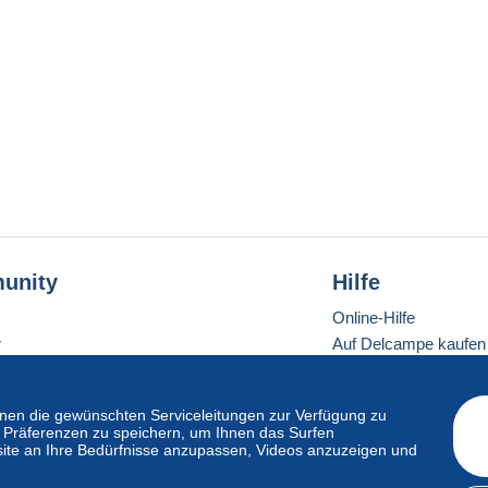
unity
Hilfe
Online-Hilfe
r
Auf Delcampe kaufen
Auf Delcampe verkau
Eine sichere Website
en die gewünschten Serviceleitungen zur Verfügung zu
hre Präferenzen zu speichern, um Ihnen das Surfen
ite an Ihre Bedürfnisse anzupassen, Videos anzuzeigen und
ndardmodus