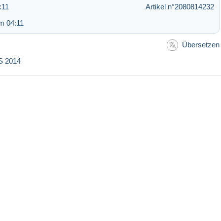
:11
Artikel n°2080814232
m 04:11
Übersetzen
S 2014