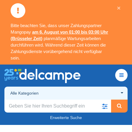
×
Bitte beachten Sie, dass unser Zahlungspartner
Mangopay
am 6. August von 01:00 bis 03:00 Uhr
(Brüsseler Zeit)
planmäßige Wartungsarbeiten
durchführen wird. Während dieser Zeit können die
Zahlungsdienste vorübergehend nicht verfügbar
sein.
Alle Kategorien
Erweiterte Suche