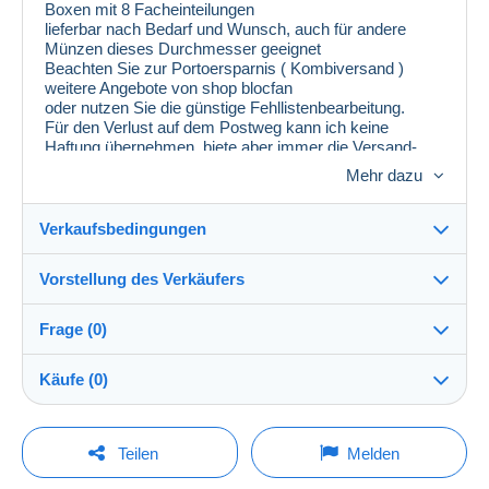
Boxen mit 8 Facheinteilungen
lieferbar nach Bedarf und Wunsch, auch für andere
Münzen dieses Durchmesser geeignet
Beachten Sie zur Portoersparnis ( Kombiversand )
weitere Angebote von shop blocfan
oder nutzen Sie die günstige Fehllistenbearbeitung.
Für den Verlust auf dem Postweg kann ich keine
Haftung übernehmen, biete aber immer die Versand-
Option
Mehr dazu
per Einschreiben/Recommande, dann aber plus 2,15€,
laut Deutsche Post bis 25,- Euro versichert.
Weitere Marken, Serien und Blocks sind vorhanden -
Verkaufsbedingungen
bitte Fehlliste zusenden.
Vorstellung des Verkäufers
Versand nach:
Die Liste der Länder einsehen
Frage (0)
blocfan
99%
(25620x)
Versand:
Käufe (0)
Vorkasse
Shop
Kosten:
Zu Lasten des Käufers
Um eine Frage stellen zu können, müssen Sie
Letzte Aktualisierung: 09:09:54
Teilen
Melden
eingeloggt sein.
Mitglied seit:
Zahlungsmethoden: