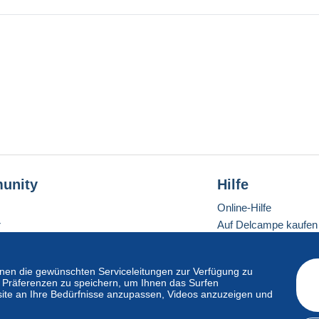
unity
Hilfe
Online-Hilfe
r
Auf Delcampe kaufen
Auf Delcampe verkau
Eine sichere Website
en die gewünschten Serviceleitungen zur Verfügung zu
hre Präferenzen zu speichern, um Ihnen das Surfen
ite an Ihre Bedürfnisse anzupassen, Videos anzuzeigen und
ndardmodus