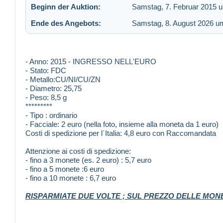
Beginn der Auktion:
Samstag, 7. Februar 2015 
Ende des Angebots:
Samstag, 8. August 2026 u
- Anno: 2015 - INGRESSO NELL'EURO
- Stato: FDC
- Metallo:CU/NI/CU/ZN
- Diametro: 25,75
- Peso: 8,5 g
*********
- Tipo : ordinario
- Facciale: 2 euro (nella foto, insieme alla moneta da 1 euro)
Costi di spedizione per l´Italia: 4,8 euro con Raccomandata
Attenzione ai costi di spedizione:
- fino a 3 monete (es. 2 euro) : 5,7 euro
- fino a 5 monete :6 euro
- fino a 10 monete : 6,7 euro
RISPARMIATE DUE VOLTE ; SUL PREZZO DELLE MONET