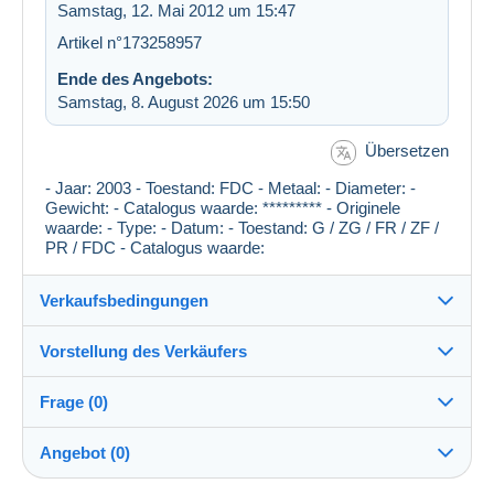
Samstag, 12. Mai 2012 um 15:47
Artikel n°173258957
Ende des Angebots:
Samstag, 8. August 2026 um 15:50
Übersetzen
- Jaar: 2003 - Toestand: FDC - Metaal: - Diameter: -
Gewicht: - Catalogus waarde: ********* - Originele
waarde: - Type: - Datum: - Toestand: G / ZG / FR / ZF /
PR / FDC - Catalogus waarde:
Verkaufsbedingungen
Vorstellung des Verkäufers
Versand nach:
Die Liste der Länder einsehen
Frage (0)
turfist
100%
(1601x)
Direkte Übergabe:
Angebot (0)
Ja
Shop
Versand: