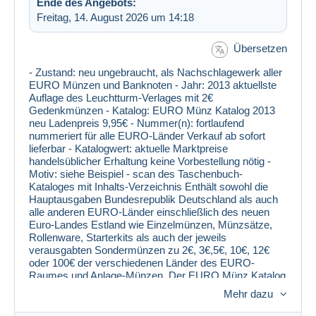
Ende des Angebots:
Freitag, 14. August 2026 um 14:18
Übersetzen
- Zustand: neu ungebraucht, als Nachschlagewerk aller
EURO Münzen und Banknoten - Jahr: 2013 aktuellste
Auflage des Leuchtturm-Verlages mit 2€
Gedenkmünzen - Katalog: EURO Münz Katalog 2013
neu Ladenpreis 9,95€ - Nummer(n): fortlaufend
nummeriert für alle EURO-Länder Verkauf ab sofort
lieferbar - Katalogwert: aktuelle Marktpreise
handelsüblicher Erhaltung keine Vorbestellung nötig -
Motiv: siehe Beispiel - scan des Taschenbuch-
Kataloges mit Inhalts-Verzeichnis Enthält sowohl die
Hauptausgaben Bundesrepublik Deutschland als auch
alle anderen EURO-Länder einschließlich des neuen
Euro-Landes Estland wie Einzelmünzen, Münzsätze,
Rollenware, Starterkits als auch der jeweils
verausgabten Sondermünzen zu 2€, 3€,5€, 10€, 12€
oder 100€ der verschiedenen Länder des EURO-
Raumes und Anlage-Münzen. Der EURO Münz Katalog
katalogisiert die wichtigsten Angaben der Münzen. Der
Mehr dazu
Katalog bewertet die Münzen der BRD und anderen
Ländern wie Andorra, Belgien, Estland, Finnland,