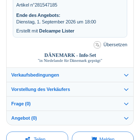
Artikel n°281547185
Ende des Angebots:
Dienstag, 1. September 2026 um 18:00
Erstellt mit
Delcampe Lister
Übersetzen
DÄNEMARK - Info-Set
"in Niedelande für Dänemark geprägt"
Verkaufsbedingungen
Vorstellung des Verkäufers
Versand nach:
Die Liste der Länder einsehen
Frage (0)
bgsmblnde
100%
(849x)
Direkte Übergabe:
Angebot (0)
Ja
Shop
Versand:
Der Verkauf wird um eine Minute verlängert, wenn
Vorkasse
Um eine Frage stellen zu können, müssen Sie
weniger als eine Minute vor Ablauf der Frist ein
Teilen
Melden