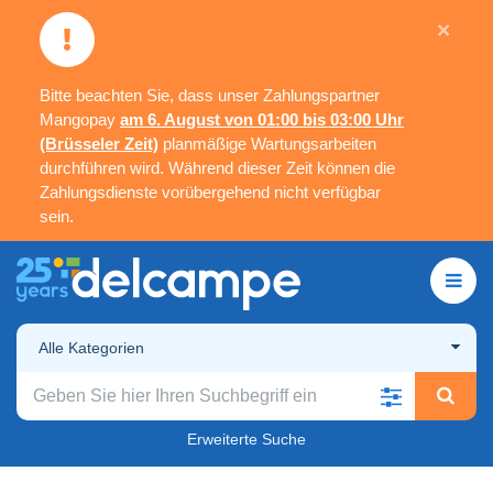
×
Bitte beachten Sie, dass unser Zahlungspartner
Mangopay
am 6. August von 01:00 bis 03:00 Uhr
(Brüsseler Zeit)
planmäßige Wartungsarbeiten
durchführen wird. Während dieser Zeit können die
Zahlungsdienste vorübergehend nicht verfügbar
sein.
Alle Kategorien
Erweiterte Suche