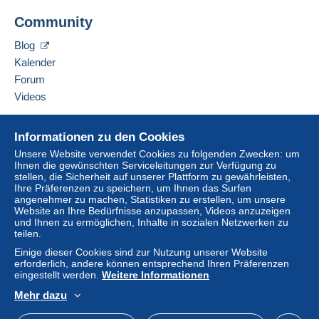
Der Verkäufer berechnet Ihnen keine
Adresse des Unternehmens:
Versandkosten!
Community
Les Trésors de Victoria SRL
Rue d'Hoves 107
Erfüllen Sie eine der folgenden Bedingungen:
Blog
7830
Graty
ab einem Kauf in Höhe von 200,00 €.
Kalender
Belgien
Forum
Videos
Lieferzone 1
Diesen Verkäufer zu den Favoriten hinzufügen
Verkäufer kontaktieren
Hilfe
Diesen Verkäufer zu meiner schwarzen Liste
Informationen zu den Cookies
Lieferzone 2
hinzufügen
Online-Hilfe
Unsere Website verwendet Cookies zu folgenden Zwecken: um
Ihnen die gewünschten Serviceleitungen zur Verfügung zu
Auf Delcampe kaufen
Lieferzone 3
stellen, die Sicherheit auf unserer Plattform zu gewährleisten,
Auf Delcampe verkaufen
Ihre Präferenzen zu speichern, um Ihnen das Surfen
angenehmer zu machen, Statistiken zu erstellen, um unsere
Eine sichere Website
Website an Ihre Bedürfnisse anzupassen, Videos anzuzeigen
Diese Zone enthält
ein Land
.
und Ihnen zu ermöglichen, Inhalte in sozialen Netzwerken zu
teilen.
Brief (Standardformat/Kleinbrief)
Einige dieser Cookies sind zur Nutzung unserer Website
erforderlich, andere können entsprechend Ihren Präferenzen
Zahlung per:
eingestellt werden.
Weitere Informationen
Um auf die Lieferinformationen
zugreifen zu können, müssen Sie
Mehr dazu
Von 1 bis 5 Objekte
Deutsch
USD
Standardmodus
America
Mitglied sein und sich einloggen.
2,40 €