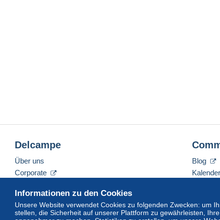
Delcampe
Comm
Über uns
Blog
Corporate
Kalende
Tarife
Forum
Informationen zu den Cookies
Nehmen Sie Kontakt mit uns auf
Videos
Unsere Website verwendet Cookies zu folgenden Zwecken: um Ihn
stellen, die Sicherheit auf unserer Plattform zu gewährleisten, I