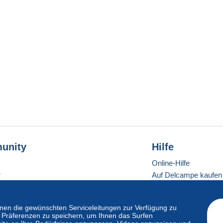
unity
Hilfe
Online-Hilfe
r
Auf Delcampe kaufen
Auf Delcampe verkau
Eine sichere Website
en die gewünschten Serviceleitungen zur Verfügung zu
hre Präferenzen zu speichern, um Ihnen das Surfen