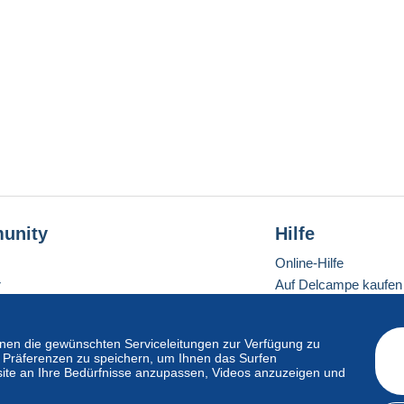
unity
Hilfe
Online-Hilfe
r
Auf Delcampe kaufen
Auf Delcampe verkau
Eine sichere Website
en die gewünschten Serviceleitungen zur Verfügung zu
hre Präferenzen zu speichern, um Ihnen das Surfen
ite an Ihre Bedürfnisse anzupassen, Videos anzuzeigen und
ndardmodus