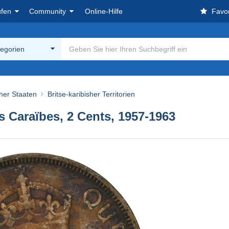
ufen
Community
Online-Hilfe
Favor
tegorien
her Staaten
Britse-karibisher Territorien
s Caraïbes, 2 Cents, 1957-1963