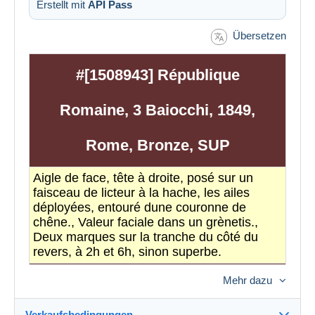
Erstellt mit
API Pass
Übersetzen
#[1508943] République
Romaine, 3 Baiocchi, 1849,
Rome, Bronze, SUP
Aigle de face, tête à droite, posé sur un
faisceau de licteur à la hache, les ailes
déployées, entouré dune couronne de
chêne., Valeur faciale dans un grènetis.,
Deux marques sur la tranche du côté du
revers, à 2h et 6h, sinon superbe.
Caractéristiques
Mehr dazu
Pays:
République Romaine
Verkaufsbedingungen