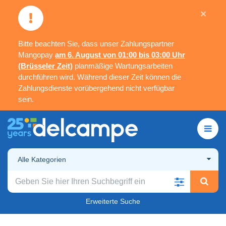
×
Bitte beachten Sie, dass unser Zahlungspartner
Mangopay
am 6. August von 01:00 bis 03:00 Uhr
(Brüsseler Zeit)
planmäßige Wartungsarbeiten
durchführen wird. Während dieser Zeit können die
Zahlungsdienste vorübergehend nicht verfügbar
sein.
Alle Kategorien
Erweiterte Suche