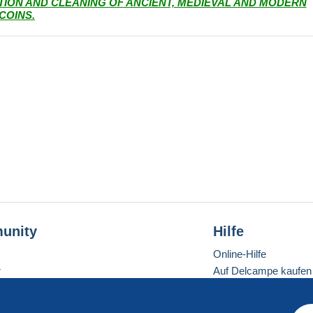
ATION AND CLEANING OF ANCIENT, MEDIEVAL AND MODERN
COINS.
unity
Hilfe
Online-Hilfe
r
Auf Delcampe kaufen
Auf Delcampe verkau
Eine sichere Website