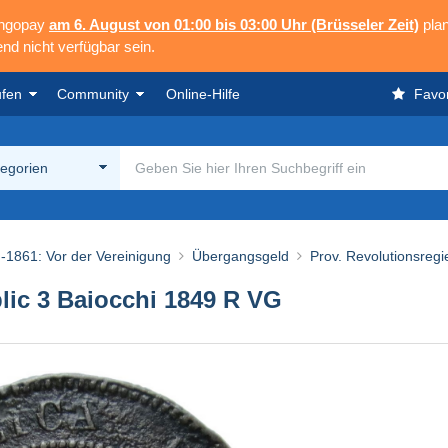
angopay
am 6. August von 01:00 bis 03:00 Uhr (Brüsseler Zeit)
plan
nd nicht verfügbar sein.
ufen
Community
Online-Hilfe
Favor
tegorien
-1861: Vor der Vereinigung
Übergangsgeld
Prov. Revolutionsreg
lic 3 Baiocchi 1849 R VG