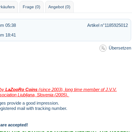
rkäufers
Frage (0)
Angebot (0)
um 05:38
Artikel n°1185925012
um 18:41
Übersetzen
 by
LaZooRo Coins
(since 2003), long time member of J.V.V.
ciation Ljubljana, Slovenia (2005).
ages provide a good impression.
registered mail with tracking number.
 are accepted!