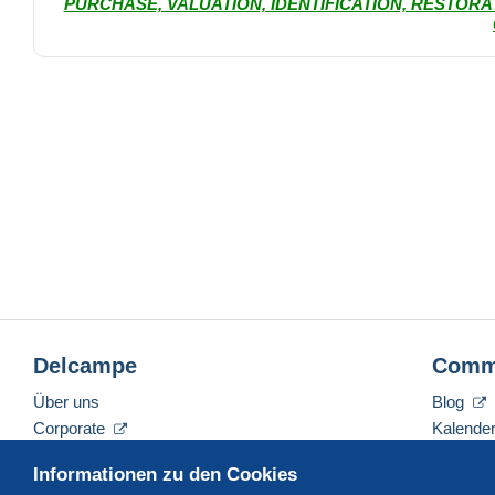
PURCHASE, VALUATION, IDENTIFICATION, RESTOR
Delcampe
Comm
Über uns
Blog
Corporate
Kalende
Tarife
Forum
Informationen zu den Cookies
Nehmen Sie Kontakt mit uns auf
Videos