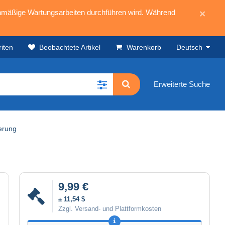
mäßige Wartungsarbeiten durchführen wird. Während
×
iten
Beobachtete Artikel
Warenkorb
Deutsch
Erweiterte Suche
ierung
9,99 €
± 11,54 $
Zzgl. Versand- und Plattformkosten