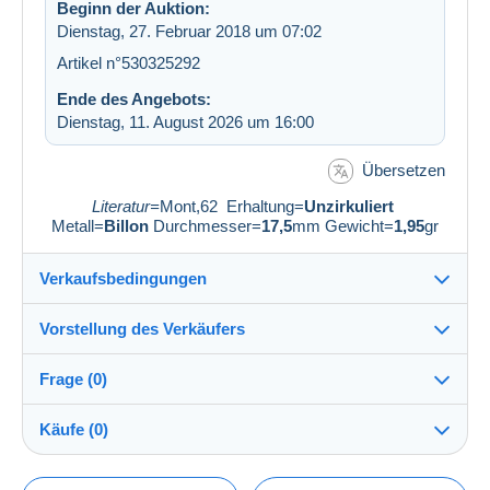
Beginn der Auktion:
Dienstag, 27. Februar 2018 um 07:02
Artikel n°530325292
Ende des Angebots:
Dienstag, 11. August 2026 um 16:00
Übersetzen
Literatur=
Mont,62 Erhaltung=
Unzirkuliert
Metall=
Billon
Durchmesser=
17,5
mm Gewicht=
1,95
gr
Verkaufsbedingungen
Vorstellung des Verkäufers
Versand nach:
Die Liste der Länder einsehen
Frage (0)
salome1904
100%
(110x)
Versand:
Käufe (0)
Vorkasse
Shop
Kosten: