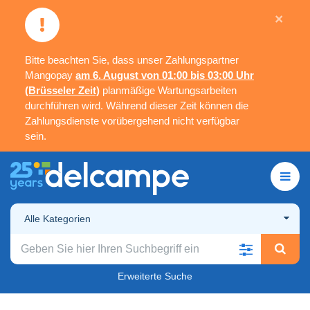
×
Bitte beachten Sie, dass unser Zahlungspartner
Mangopay
am 6. August von 01:00 bis 03:00 Uhr
(Brüsseler Zeit)
planmäßige Wartungsarbeiten
durchführen wird. Während dieser Zeit können die
Zahlungsdienste vorübergehend nicht verfügbar
sein.
Alle Kategorien
Erweiterte Suche