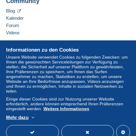
Community
G. R. CURTI di CURTI GIULIANO
Eine Zahlung, die nicht per
Kredit-/Debitkarte
oder
VIA URBANO RELA 61 R
Blog
Überweisung auf Ihr Guthaben erfolgt, wird vom
16149
GENOVA
Kalender
Verkäufer an den Käufer zurückerstattet. Nicht
Italien
Forum
bezahlte Käufe können Konsequenzen für das
Konto des Käufers nach sich ziehen.
Videos
Diesen Verkäufer zu den Favoriten hinzufügen
Sollten die Verkaufsbedingungen des Verkäufers
Verkäufer kontaktieren
Hilfe
Klauseln enthalten, die sich auf die Zahlung
Diesen Verkäufer zu meiner schwarzen Liste
Informationen zu den Cookies
hinzufügen
beziehen, sind diese Klauseln als nichtig zu
Online-Hilfe
Unsere Website verwendet Cookies zu folgenden Zwecken: um
betrachten. Es gelten ausschließlich die
Ihnen die gewünschten Serviceleitungen zur Verfügung zu
Auf Delcampe kaufen
stellen, die Sicherheit auf unserer Plattform zu gewährleisten,
Zahlungsbedingungen der Delcampe-Website, wie
Auf Delcampe verkaufen
Ihre Präferenzen zu speichern, um Ihnen das Surfen
sie in den
Nutzungsbedingungen
definiert sind.
angenehmer zu machen, Statistiken zu erstellen, um unsere
Eine sichere Website
Website an Ihre Bedürfnisse anzupassen, Videos anzuzeigen
Käufe müssen, nachdem der Verkäufer die
und Ihnen zu ermöglichen, Inhalte in sozialen Netzwerken zu
Endabrechnung geschickt hat, innerhalb von
14
teilen.
Tagen
bezahlt werden.
Einige dieser Cookies sind zur Nutzung unserer Website
erforderlich, andere können entsprechend Ihren Präferenzen
Garantie:
eingestellt werden.
Weitere Informationen
Widerrufsrecht
|
Rücksendekosten gehen zu
Mehr dazu
Lasten des Käufers.
Deutsch
USD
Standardmodus
America
Alle Angaben zu Fristen bezüglich der
Rücksendung von Artikeln und der Rückerstattung