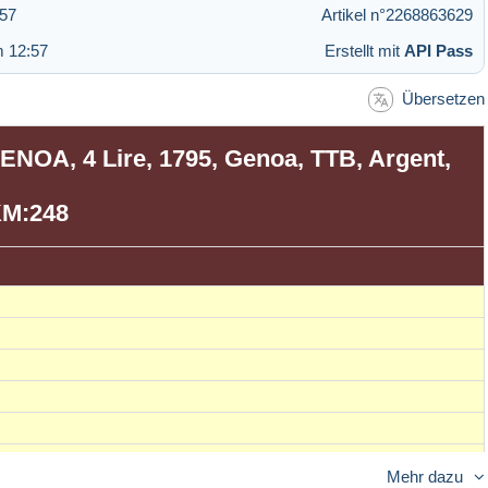
:57
Artikel n°2268863629
m 12:57
Erstellt mit
API Pass
Übersetzen
GENOA, 4 Lire, 1795, Genoa, TTB, Argent,
M:248
Mehr dazu