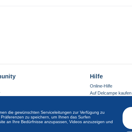
unity
Hilfe
Online-Hilfe
r
Auf Delcampe kaufen
Auf Delcampe verkau
Eine sichere Website
en die gewünschten Serviceleitungen zur Verfügung zu
hre Präferenzen zu speichern, um Ihnen das Surfen
ite an Ihre Bedürfnisse anzupassen, Videos anzuzeigen und
ndardmodus