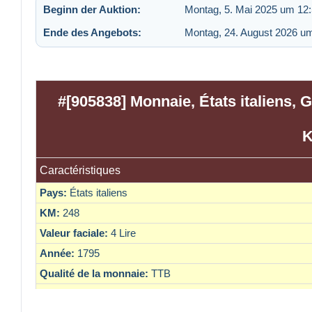
Beginn der Auktion:
Montag, 5. Mai 2025 um 12
Ende des Angebots:
Montag, 24. August 2026 u
#[905838] Monnaie, États italiens, 
K
Caractéristiques
Pays:
États italiens
KM:
248
Valeur faciale:
4 Lire
Année:
1795
Qualité de la monnaie:
TTB
Atelier:
Genoa