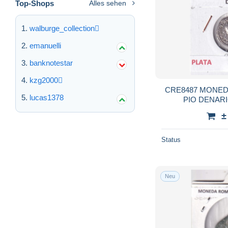
Top-Shops
Alles sehen
walburge_collection
emanuelli
banknotestar
kzg2000
CRE8487 MONE
lucas1378
PIO DENARI
±
Status
Neu