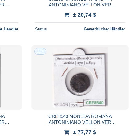
ER
ANTONINIANO VELLON VER
O
DESCRIPCION EN FOTO
± 20,74 $
r Händler
Status
Gewerblicher Händler
Neu
NA
CRE8540 MONEDA ROMANA
ER
ANTONINIANO VELLON VER
O
DESCRIPCION EN FOTO
± 77,77 $