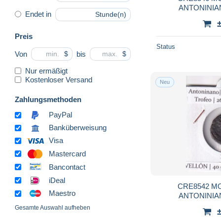
ANTONINIA
Endet in
Stunde(n)
DESCRIP
Preis
Status
Von
bis
$
$
Nur ermäßigt
Kostenloser Versand
Neu
Zahlungsmethoden
PayPal
Banküberweisung
Visa
Mastercard
Bancontact
iDeal
CRE8542 
Maestro
ANTONINIA
DESCRIP
Gesamte Auswahl aufheben