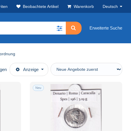
iten
Beobachtete Artikel
Warenkorb
Deutsch
Erweiterte Suche
uordnung
ügen
Anzeige
Neu