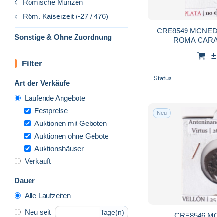
Römische Münzen
Röm. Kaiserzeit (-27 / 476)
CRE8549 MONE
Sonstige & Ohne Zuordnung
ROMA CARA
±
Filter
Status
Art der Verkäufe
Laufende Angebote
Festpreise
Neu
Auktionen mit Geboten
Auktionen ohne Gebote
Auktionshäuser
Verkauft
Dauer
Alle Laufzeiten
Neu seit
Tage(n)
CRE8546 