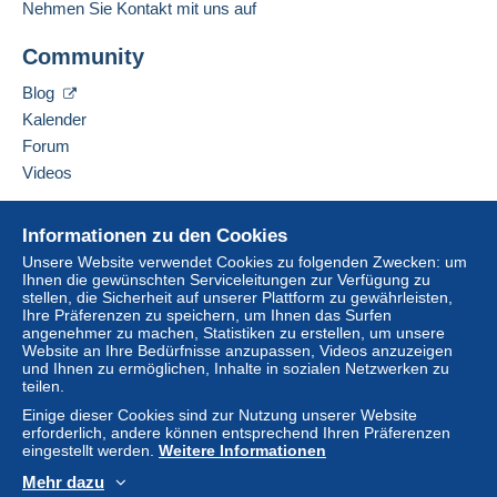
Nehmen Sie Kontakt mit uns auf
Adresse des Unternehmens:
Um auf die Lieferinformationen
Zöttl Matthias Stefan
Diese Zone enthält
ein Land
.
zugreifen zu können, müssen Sie
Community
Dr.-Franz-Rehrl-Platz 8
Mitglied sein und sich einloggen.
AT-5020
Salzburg
Normales Postpaket
Blog
Österreich
Einlogg
Anmeld
Kalender
en
en
Zahlung per:
Forum
Diesen Verkäufer zu den Favoriten hinzufügen
Videos
Von 1 bis 200 Objekte
Verkäufer kontaktieren
6,90 €
Diesen Verkäufer zu meiner schwarzen Liste
Hilfe
hinzufügen
Informationen zu den Cookies
Ab 201
Online-Hilfe
Unsere Website verwendet Cookies zu folgenden Zwecken: um
6,90 €
Ihnen die gewünschten Serviceleitungen zur Verfügung zu
Auf Delcampe kaufen
stellen, die Sicherheit auf unserer Plattform zu gewährleisten,
Auf Delcampe verkaufen
Ihre Präferenzen zu speichern, um Ihnen das Surfen
angenehmer zu machen, Statistiken zu erstellen, um unsere
Eine sichere Website
Website an Ihre Bedürfnisse anzupassen, Videos anzuzeigen
Zahlungsbedingungen:
und Ihnen zu ermöglichen, Inhalte in sozialen Netzwerken zu
Alle Zahlungen werden über die Delcampe- Website
teilen.
abgewickelt. Je nach den vom Verkäufer angebotenen
Einige dieser Cookies sind zur Nutzung unserer Website
Zahlungsoptionen können Sie
PayPal
verwenden, eine
erforderlich, andere können entsprechend Ihren Präferenzen
Kredit-/Debitkarte
hinzufügen oder eine
Überweisung
eingestellt werden.
Weitere Informationen
auf Ihr Guthaben
vornehmen. Es dürfen keine
Mehr dazu
Zahlungen per Scheck oder Banküberweisung direkt auf