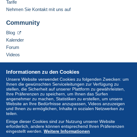
Deutsch
Tarife
Lieferzone 3
Nehmen Sie Kontakt mit uns auf
Adresse des Unternehmens:
Um auf die Lieferinformationen
Zöttl Matthias Stefan
Diese Zone enthält
ein Land
.
zugreifen zu können, müssen Sie
Community
Dr.-Franz-Rehrl-Platz 8
Mitglied sein und sich einloggen.
AT-5020
Salzburg
Normales Postpaket
Blog
Österreich
Einlogg
Anmeld
Kalender
en
en
Zahlung per:
Forum
Diesen Verkäufer zu den Favoriten hinzufügen
Videos
Von 1 bis 200 Objekte
Verkäufer kontaktieren
6,90 €
Diesen Verkäufer zu meiner schwarzen Liste
Hilfe
hinzufügen
Informationen zu den Cookies
Ab 201
Online-Hilfe
Unsere Website verwendet Cookies zu folgenden Zwecken: um
6,90 €
Ihnen die gewünschten Serviceleitungen zur Verfügung zu
Auf Delcampe kaufen
stellen, die Sicherheit auf unserer Plattform zu gewährleisten,
Auf Delcampe verkaufen
Ihre Präferenzen zu speichern, um Ihnen das Surfen
angenehmer zu machen, Statistiken zu erstellen, um unsere
Eine sichere Website
Website an Ihre Bedürfnisse anzupassen, Videos anzuzeigen
Zahlungsbedingungen:
und Ihnen zu ermöglichen, Inhalte in sozialen Netzwerken zu
Alle Zahlungen werden über die Delcampe- Website
teilen.
abgewickelt. Je nach den vom Verkäufer angebotenen
Einige dieser Cookies sind zur Nutzung unserer Website
Zahlungsoptionen können Sie
PayPal
verwenden, eine
erforderlich, andere können entsprechend Ihren Präferenzen
Kredit-/Debitkarte
hinzufügen oder eine
Überweisung
eingestellt werden.
Weitere Informationen
auf Ihr Guthaben
vornehmen. Es dürfen keine