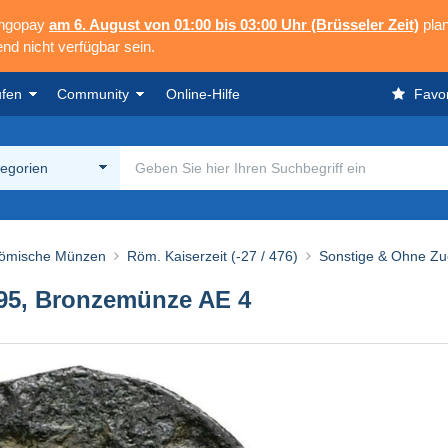
angopay
am 6. August von 01:00 bis 03:00 Uhr (Brüsseler Zeit)
plan
nd nicht verfügbar sein.
ufen
Community
Online-Hilfe
Favor
tegorien
ömische Münzen
Röm. Kaiserzeit (-27 / 476)
Sonstige & Ohne Z
395, Bronzemünze AE 4