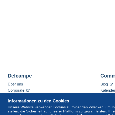
Delcampe
Comm
Über uns
Blog
Corporate
Kalende
Tarife
Forum
Informationen zu den Cookies
Nehmen Sie Kontakt mit uns auf
Videos
Unsere Website verwendet Cookies zu folgenden Zwecken: um Ihn
stellen, die Sicherheit auf unserer Plattform zu gewährleisten, I