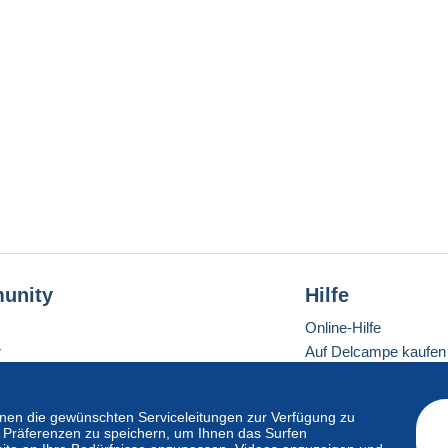
unity
Hilfe
Online-Hilfe
r
Auf Delcampe kaufen
Auf Delcampe verkau
Eine sichere Website
en die gewünschten Serviceleitungen zur Verfügung zu
hre Präferenzen zu speichern, um Ihnen das Surfen