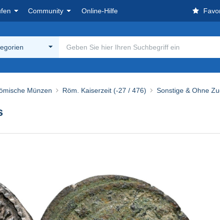
ufen
Community
Online-Hilfe
Favor
tegorien
ömische Münzen
Röm. Kaiserzeit (-27 / 476)
Sonstige & Ohne Z
s