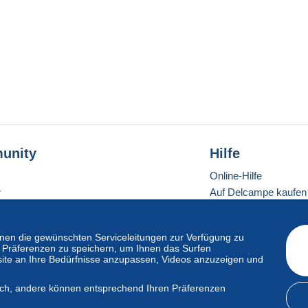
unity
Hilfe
Online-Hilfe
r
Auf Delcampe kaufen
Auf Delcampe verkau
Eine sichere Website
en die gewünschten Serviceleitungen zur Verfügung zu
hre Präferenzen zu speichern, um Ihnen das Surfen
ite an Ihre Bedürfnisse anzupassen, Videos anzuzeigen und
ndardmodus
lich, andere können entsprechend Ihren Präferenzen