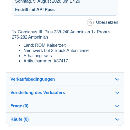
Sonntag, 9. August 2026 um 17:26
Erstellt mit
API Pass
Übersetzen
1x Gordianus III. Pius 238-240 Antoninian 1x Probus
276-282 Antoninian
Land: ROM Kaiserzeit
Nennwert: Lot 2 Stück Antoniniane
Erhaltung: s/ss
Artikelnummer: A87417
Verkaufsbedingungen
Vorstellung des Verkäufers
Verkaufsbedingungen im Detail
Frage (0)
Versand
zoettl
100%
(129x)
Versand nach Zahlung innerhalb von 5 Tagen
Käufe (0)
PRO
Shop
Garantie: