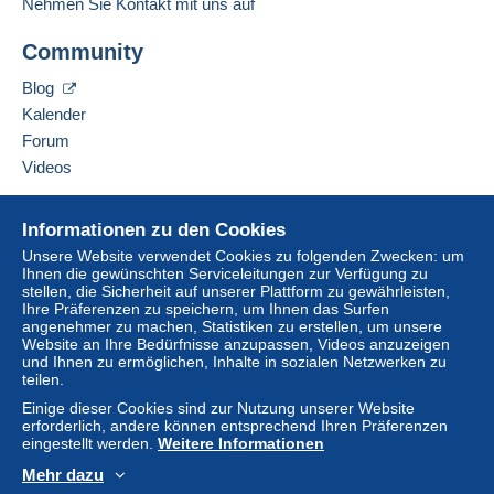
Nehmen Sie Kontakt mit uns auf
Adresse des Unternehmens:
Um auf die Lieferinformationen
Zöttl Matthias Stefan
Diese Zone enthält
ein Land
.
zugreifen zu können, müssen Sie
Community
Dr.-Franz-Rehrl-Platz 8
Mitglied sein und sich einloggen.
AT-5020
Salzburg
Normales Postpaket
Blog
Österreich
Einlogg
Anmeld
Kalender
en
en
Zahlung per:
Forum
Diesen Verkäufer zu den Favoriten hinzufügen
Videos
Von 1 bis 200 Objekte
Verkäufer kontaktieren
6,90 €
Diesen Verkäufer zu meiner schwarzen Liste
Hilfe
hinzufügen
Informationen zu den Cookies
Ab 201
Online-Hilfe
Unsere Website verwendet Cookies zu folgenden Zwecken: um
6,90 €
Ihnen die gewünschten Serviceleitungen zur Verfügung zu
Auf Delcampe kaufen
stellen, die Sicherheit auf unserer Plattform zu gewährleisten,
Auf Delcampe verkaufen
Ihre Präferenzen zu speichern, um Ihnen das Surfen
angenehmer zu machen, Statistiken zu erstellen, um unsere
Eine sichere Website
Website an Ihre Bedürfnisse anzupassen, Videos anzuzeigen
Zahlungsbedingungen:
und Ihnen zu ermöglichen, Inhalte in sozialen Netzwerken zu
Alle Zahlungen werden über die Delcampe- Website
teilen.
abgewickelt. Je nach den vom Verkäufer angebotenen
Einige dieser Cookies sind zur Nutzung unserer Website
Zahlungsoptionen können Sie
PayPal
verwenden, eine
erforderlich, andere können entsprechend Ihren Präferenzen
Kredit-/Debitkarte
hinzufügen oder eine
Überweisung
eingestellt werden.
Weitere Informationen
auf Ihr Guthaben
vornehmen. Es dürfen keine
Mehr dazu
Zahlungen per Scheck oder Banküberweisung direkt auf
Deutsch
USD
Standardmodus
America