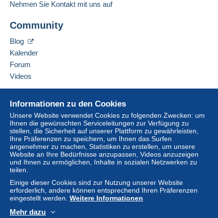
Nehmen Sie Kontakt mit uns auf
Adresse des Unternehmens:
Um auf die Lieferinformationen
Zöttl Matthias Stefan
Diese Zone enthält
ein Land
.
zugreifen zu können, müssen Sie
Community
Dr.-Franz-Rehrl-Platz 8
Mitglied sein und sich einloggen.
AT-5020
Salzburg
Normales Postpaket
Blog
Österreich
Einlogg
Anmeld
Kalender
en
en
Zahlung per:
Forum
Diesen Verkäufer zu den Favoriten hinzufügen
Videos
Von 1 bis 200 Objekte
Verkäufer kontaktieren
6,90 €
Diesen Verkäufer zu meiner schwarzen Liste
Hilfe
hinzufügen
Informationen zu den Cookies
Ab 201
Online-Hilfe
Unsere Website verwendet Cookies zu folgenden Zwecken: um
6,90 €
Ihnen die gewünschten Serviceleitungen zur Verfügung zu
Auf Delcampe kaufen
stellen, die Sicherheit auf unserer Plattform zu gewährleisten,
Auf Delcampe verkaufen
Ihre Präferenzen zu speichern, um Ihnen das Surfen
angenehmer zu machen, Statistiken zu erstellen, um unsere
Eine sichere Website
Website an Ihre Bedürfnisse anzupassen, Videos anzuzeigen
Zahlungsbedingungen:
und Ihnen zu ermöglichen, Inhalte in sozialen Netzwerken zu
Alle Zahlungen werden über die Delcampe- Website
teilen.
abgewickelt. Je nach den vom Verkäufer angebotenen
Einige dieser Cookies sind zur Nutzung unserer Website
Zahlungsoptionen können Sie
PayPal
verwenden, eine
erforderlich, andere können entsprechend Ihren Präferenzen
Kredit-/Debitkarte
hinzufügen oder eine
Überweisung
eingestellt werden.
Weitere Informationen
auf Ihr Guthaben
vornehmen. Es dürfen keine
Mehr dazu
Zahlungen per Scheck oder Banküberweisung direkt auf