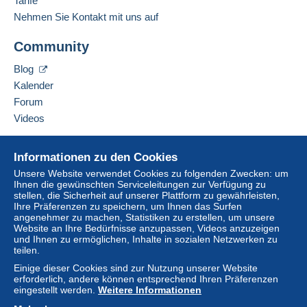
Tarife
Nehmen Sie Kontakt mit uns auf
Adresse des Unternehmens:
Um auf die Lieferinformationen
Zöttl Matthias Stefan
Diese Zone enthält
ein Land
.
zugreifen zu können, müssen Sie
Community
Dr.-Franz-Rehrl-Platz 8
Mitglied sein und sich einloggen.
AT-5020
Salzburg
Normales Postpaket
Blog
Österreich
Einlogg
Anmeld
Kalender
en
en
Zahlung per:
Forum
Diesen Verkäufer zu den Favoriten hinzufügen
Videos
Von 1 bis 200 Objekte
Verkäufer kontaktieren
6,90 €
Diesen Verkäufer zu meiner schwarzen Liste
Hilfe
hinzufügen
Informationen zu den Cookies
Ab 201
Online-Hilfe
Unsere Website verwendet Cookies zu folgenden Zwecken: um
6,90 €
Ihnen die gewünschten Serviceleitungen zur Verfügung zu
Auf Delcampe kaufen
stellen, die Sicherheit auf unserer Plattform zu gewährleisten,
Auf Delcampe verkaufen
Ihre Präferenzen zu speichern, um Ihnen das Surfen
angenehmer zu machen, Statistiken zu erstellen, um unsere
Eine sichere Website
Website an Ihre Bedürfnisse anzupassen, Videos anzuzeigen
Zahlungsbedingungen:
und Ihnen zu ermöglichen, Inhalte in sozialen Netzwerken zu
Alle Zahlungen werden über die Delcampe- Website
teilen.
abgewickelt. Je nach den vom Verkäufer angebotenen
Einige dieser Cookies sind zur Nutzung unserer Website
Zahlungsoptionen können Sie
PayPal
verwenden, eine
erforderlich, andere können entsprechend Ihren Präferenzen
Kredit-/Debitkarte
hinzufügen oder eine
Überweisung
eingestellt werden.
Weitere Informationen
auf Ihr Guthaben
vornehmen. Es dürfen keine