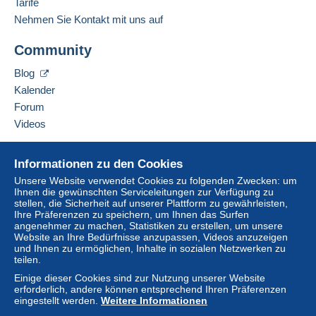
Deutsch
Tarife
Lieferzone 3
Nehmen Sie Kontakt mit uns auf
Adresse des Unternehmens:
Um auf die Lieferinformationen
Zöttl Matthias Stefan
Diese Zone enthält
ein Land
.
zugreifen zu können, müssen Sie
Community
Dr.-Franz-Rehrl-Platz 8
Mitglied sein und sich einloggen.
AT-5020
Salzburg
Normales Postpaket
Blog
Österreich
Einlogg
Anmeld
Kalender
en
en
Zahlung per:
Forum
Diesen Verkäufer zu den Favoriten hinzufügen
Videos
Von 1 bis 200 Objekte
Verkäufer kontaktieren
6,90 €
Diesen Verkäufer zu meiner schwarzen Liste
Hilfe
hinzufügen
Informationen zu den Cookies
Ab 201
Online-Hilfe
Unsere Website verwendet Cookies zu folgenden Zwecken: um
6,90 €
Ihnen die gewünschten Serviceleitungen zur Verfügung zu
Auf Delcampe kaufen
stellen, die Sicherheit auf unserer Plattform zu gewährleisten,
Auf Delcampe verkaufen
Ihre Präferenzen zu speichern, um Ihnen das Surfen
angenehmer zu machen, Statistiken zu erstellen, um unsere
Eine sichere Website
Website an Ihre Bedürfnisse anzupassen, Videos anzuzeigen
Zahlungsbedingungen:
und Ihnen zu ermöglichen, Inhalte in sozialen Netzwerken zu
Alle Zahlungen werden über die Delcampe- Website
teilen.
abgewickelt. Je nach den vom Verkäufer angebotenen
Einige dieser Cookies sind zur Nutzung unserer Website
Zahlungsoptionen können Sie
PayPal
verwenden, eine
erforderlich, andere können entsprechend Ihren Präferenzen
Kredit-/Debitkarte
hinzufügen oder eine
Überweisung
eingestellt werden.
Weitere Informationen
auf Ihr Guthaben
vornehmen. Es dürfen keine