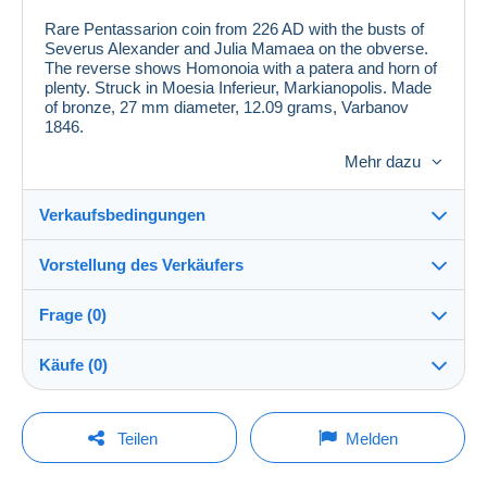
Rare Pentassarion coin from 226 AD with the busts of
Severus Alexander and Julia Mamaea on the obverse.
The reverse shows Homonoia with a patera and horn of
plenty. Struck in Moesia Inferieur, Markianopolis. Made
of bronze, 27 mm diameter, 12.09 grams, Varbanov
1846.
Slight local roughness, but overall a beautiful historical
Mehr dazu
piece.
Verkaufsbedingungen
Vorstellung des Verkäufers
Verkaufsbedingungen im Detail
Frage (0)
Versand
shardlake
100%
(265x)
Versand nach Zahlung innerhalb von 2 Tagen
Käufe (0)
Shop
Versandkosten:
Um eine Frage stellen zu können, müssen Sie
Letzte Aktualisierung: 07:29:15
Teilen
Melden
eingeloggt sein.
Mitglied seit:
14.07.2017